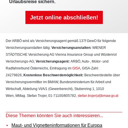
Urlaubsreise sichern.
Jetzt online abschließen!
Der ARBÖ wird als Versicherungsagent gemäß 137f GewO für folgende
Versicherungsanstalten tätig:
Versicherungsanstalten:
WIENER
STÄDTISCHE Versicherung AG Vienna Insurance Group und Wüstenrot
Versicherungs-AG;
Versicherungsagent:
ARBÖ, Auto-, Motor- und
Radfahrerbund Österreichs, Eintragung im
GISA
, GISA-Zahl:
24279826;
Kostenlose Beschwerdemöglichkeit:
Beschwerdestelle über
Versicherungsvermittler im BMAW, Bundesministerium für Arbeit und
Wirtschaft, Abteilung VI/A/1 (Gewerberecht), Stubenring 1, 1010
Wien, MMag. Stefan Trojer, 01-71100/805782,
stefan.trojer(at)bmaw.gv.at
Diese Themen könnten Sie auch interessieren...
Maut- und Vignetteninformationen für Europa