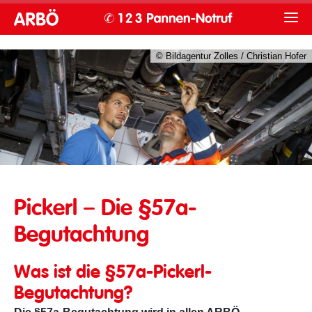
© Bildagentur Zolles / Christian Hofer
§57a-Begutachtung
Pickerl – Die §57a-
Begutachtung
Was ist die §57a-Pickerl-
Begutachtung?