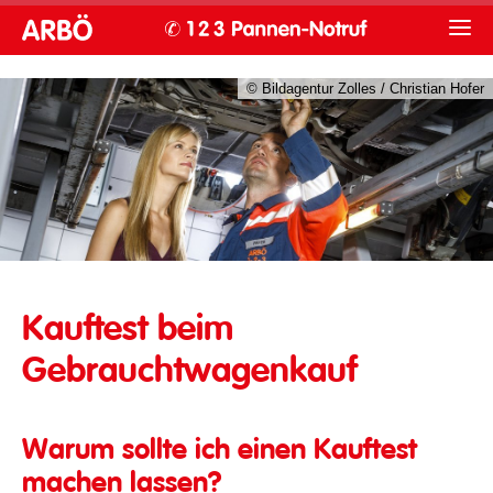
© Bildagentur Zolles / Christian Hofer
Durchführung eines Kauftests
Kauftest beim
Gebrauchtwagenkauf
Warum sollte ich einen Kauftest
machen lassen?