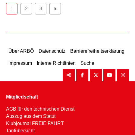
1
2
3
Über ARBÖ
Datenschutz
Barrierefreiheitserklärung
Impressum
Interne Richtlinien
Suche
Mitgliedschaft
AGB für den technischen Dienst
Auszug aus dem Statut
Klubjournal FREIE FAHRT
Tarifübersicht