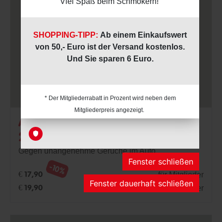
Anti-Geruchsspray: Haustiere
200ml
Gegen unangenehme Gerüche im Auto
Fenster schließen
-10%
für Mitglieder
€ 17,90
Fenster dauerhaft schließen
für Nicht-Mitglieder
€ 19,90