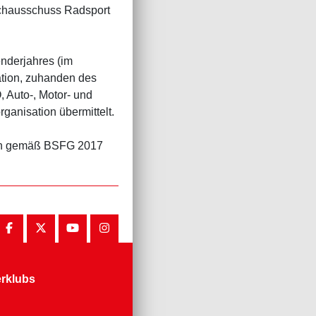
achausschuss Radsport
enderjahres (im
ation, zuhanden des
 Auto-, Motor- und
anisation übermittelt.
gen gemäß BSFG 2017
erklubs