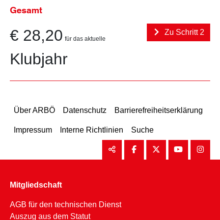
Gesamt
€ 28,20
Zu Schritt 2
für das aktuelle
Klubjahr
Über ARBÖ
Datenschutz
Barrierefreiheitserklärung
Impressum
Interne Richtlinien
Suche
Mitgliedschaft
AGB für den technischen Dienst
Auszug aus dem Statut