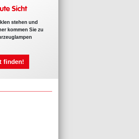
ute Sicht
nklen stehen und
aher kommen Sie zu
ahrzeuglampen
t finden!