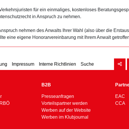
rkehrsjuristen für ein einmaliges, kostenloses Beratungsgespr
tenschutzrecht in Anspruch zu nehmen.
 Anspruch nehmen des Anwalts Ihrer Wahl (also über die Erstaus
ollte eine eigene Honorarvereinbarung mit Ihrem Anwalt getroffe
rung
Impressum
Interne Richtlinien
Suche
B2B
Partn
r
Presseanfragen
EAC
 ARBÖ
Vorteilspartner werden
CCA
Werben auf der Website
Werben im Klubjournal