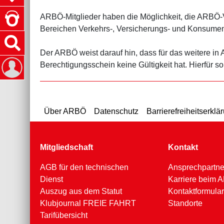
ARBÖ-Mitglieder haben die Möglichkeit, die ARBÖ-Ve
Bereichen Verkehrs-, Versicherungs- und Konsumen
Der ARBÖ weist darauf hin, dass für das weitere in
Berechtigungsschein keine Gültigkeit hat. Hierfür s
Über ARBÖ
Datenschutz
Barrierefreiheitserklä
Mitgliedschaft
Kontakt
AGB für den technischen
Ansprechpartne
Dienst
Karriere beim
Auszug aus dem Statut
Kontaktformular
Klubjournal FREIE FAHRT
Standorte
Tarifübersicht