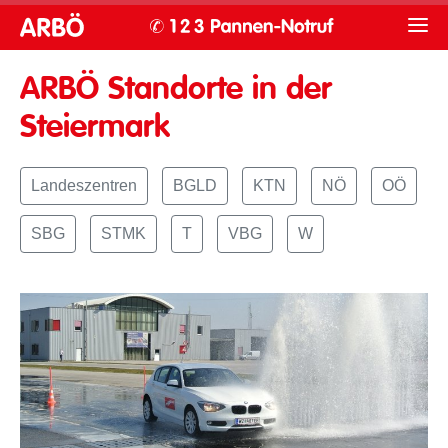
ARBÖ Standorte in der
Steiermark
Landeszentren
BGLD
KTN
NÖ
OÖ
SBG
STMK
T
VBG
W