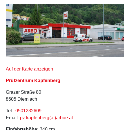
Auf der Karte anzeigen
Prüfzentrum Kapfenberg
Grazer Straße 80
8605 Diemlach
Tel.:
0501232609
Email:
pz.kapfenberg(at)arboe.at
Einfahrtshöhe:
340 cm