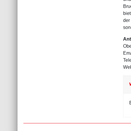
Bru
bie
der
son
Ant
Obe
Ema
Tel
Web