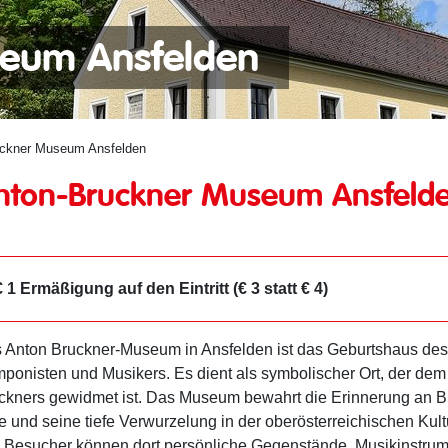
seum Ansfelden
uckner Museum Ansfelden
nton-Bruckner Museum Ansfeld
€ 1 Ermäßigung auf den Eintritt (€ 3 statt € 4)
 Anton Bruckner-Museum in Ansfelden ist das Geburtshaus de
ponisten und Musikers. Es dient als symbolischer Ort, der de
ckners gewidmet ist. Das Museum bewahrt die Erinnerung an B
e und seine tiefe Verwurzelung in der oberösterreichischen Kul
 Besucher können dort persönliche Gegenstände, Musikinstru