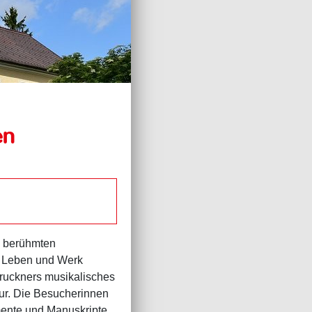
en
s berühmten
m Leben und Werk
ruckners musikalisches
tur. Die Besucherinnen
mente und Manuskripte