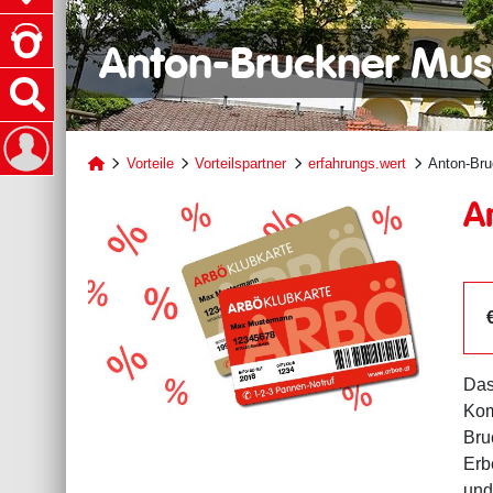
Anton-Bruckner Mu
Vorteile
Vorteilspartner
erfahrungs.wert
Anton-Br
A
Das
Kom
Bru
Erb
und