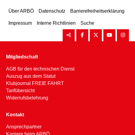
Über ARBÖ
Datenschutz
Barrierefreiheitserklärung
Impressum
Interne Richtlinien
Suche
Mitgliedschaft
AGB für den technischen Dienst
Auszug aus dem Statut
Klubjournal FREIE FAHRT
Tarifübersicht
Widerrufsbelehrung
Kontakt
Ansprechpartner
Karriere beim ARBÖ