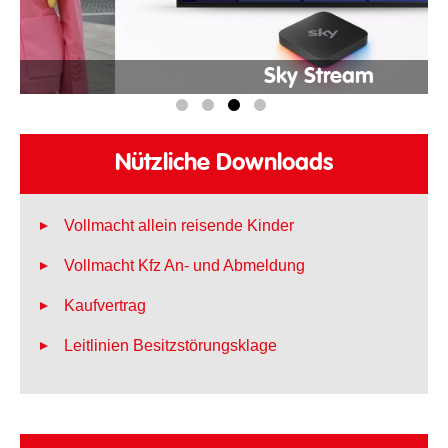
Sky Stream
Nützliche Downloads
Vollmacht allein reisende Kinder
Vollmacht Kfz An- und Abmeldung
Kaufvertrag
Leitlinien Besitzstörungsklage