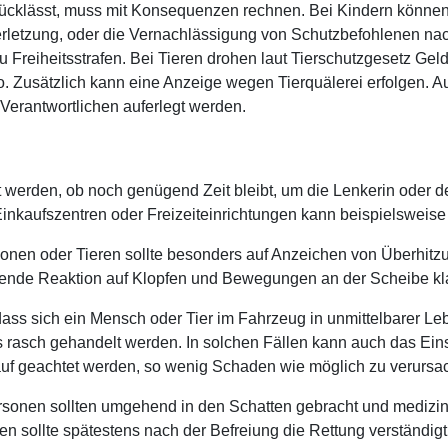
rücklässt, muss mit Konsequenzen rechnen. Bei Kindern können 
verletzung, oder die Vernachlässigung von Schutzbefohlenen nac
 Freiheitsstrafen. Bei Tieren drohen laut Tierschutzgesetz Geld
o. Zusätzlich kann eine Anzeige wegen Tierquälerei erfolgen. A
erantwortlichen auferlegt werden.
üft werden, ob noch genügend Zeit bleibt, um die Lenkerin oder 
inkaufszentren oder Freizeiteinrichtungen kann beispielsweis
onen oder Tieren sollte besonders auf Anzeichen von Überhitz
hlende Reaktion auf Klopfen und Bewegungen an der Scheibe kl
, dass sich ein Mensch oder Tier im Fahrzeug in unmittelbarer L
ss rasch gehandelt werden. In solchen Fällen kann auch das Ein
arauf geachtet werden, so wenig Schaden wie möglich zu verursa
ersonen sollten umgehend in den Schatten gebracht und medizin
n sollte spätestens nach der Befreiung die Rettung verständigt 