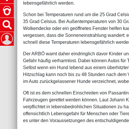
lebensgefährlich werden.
Schon bei Temperaturen rund um die 25 Grad Celsiu
35 Grad Celsius. Bei Außentemperaturen von 30 Gr
Wolkendecke oder ein geöffnetes Fenster helfen ka
vergessen, dass die Sonneneinstrahlung wandert: ei
schnell diese Temperaturen lebensgefährlich werden
Der ARBÖ warnt daher eindringlich davor Kinder und 
Gefahr häufig verharmlost. Dabei können Autos für T
Selbst wenn ein Hund lebend aus einem überhitzten 
Hitzschlag kann noch bis zu 48 Stunden nach dem V
im Auto zurückgelassener Hunde verzeichnet, wobei d
Oft ist es dem schnellen Einschreiten von Passanti
Fahrzeugen gerettet werden können. Laut Johann Ko
verpflichtet in lebensbedrohlichen Situationen zu 
offensichtlich Lebensgefahr für Menschen oder Tiere
es unter den Voraussetzungen des entschuldigenden 