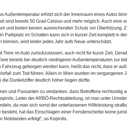
s Außentemperatur erhitzt sich der Innenraum eines Autos bin
ad sind bereits 50 Grad Celsius und mehr möglich. Auch eine 
um und bieten keinen ausreichenden Schutz vor Überhitzung. Z
n Parkplatz im Schatten kann sich in kurzer Zeit komplett in d
 können, wird leider jedes Jahr aufs Neue unterschätzt.
Tiere im Auto zurückzulassen, auch nicht für kurze Zeit. Gerad
iere bereits bei deutlich niedrigeren Außentemperaturen zur tö
Fahrzeug geborgen werden kann, heißt das nicht, dass er außer
orfall zum Tod führen. Allein in Wien wurden im vergangenen
ie Dunkelziffer deutlich höher liegen dürfte.
nnen und Passanten zu verdanken, dass Betroffene rechtzeitig a
pinits, Leiter der ARBÖ-Rechtsabteilung, ist man unter Umstä
handeln, da man sich sonst der unterlassenen Hilfeleistung str
 besteht, hat das Einschlagen einer Fensterscheibe keine juris
Notstandes erfolgt“, so Kopinits.