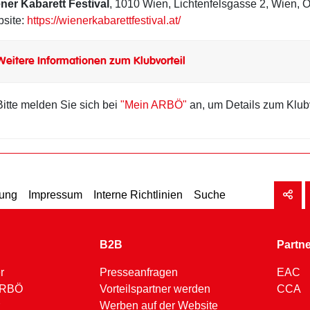
ner Kabarett Festival
, 1010 Wien, Lichtenfelsgasse 2, Wien, Ö
site:
https://wienerkabarettfestival.at/
Weitere Informationen zum Klubvorteil
Bitte melden Sie sich bei
"Mein ARBÖ"
an, um Details zum Klubv
rung
Impressum
Interne Richtlinien
Suche
B2B
Partn
r
Presseanfragen
EAC
 ARBÖ
Vorteilspartner werden
CCA
Werben auf der Website