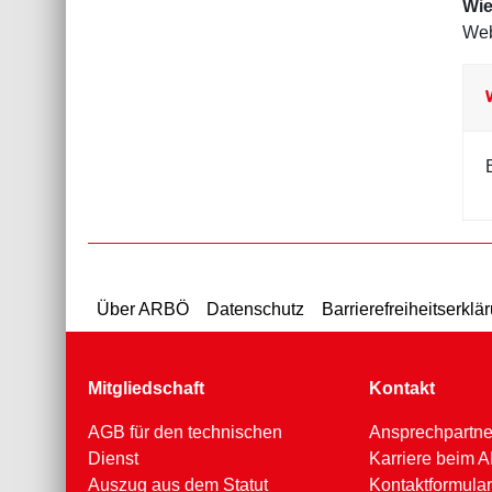
Wie
Web
Über ARBÖ
Datenschutz
Barrierefreiheitserklä
Mitgliedschaft
Kontakt
AGB für den technischen
Ansprechpartne
Dienst
Karriere beim
Auszug aus dem Statut
Kontaktformular