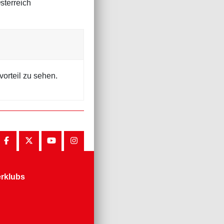
sterreich
orteil zu sehen.
erklubs