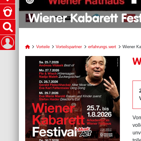
Wiener Kabarett Fest
Vorteile
Vorteilspartner
erfahrungs.wert
Wiener Ka
W
Vo
vol
unv
tol