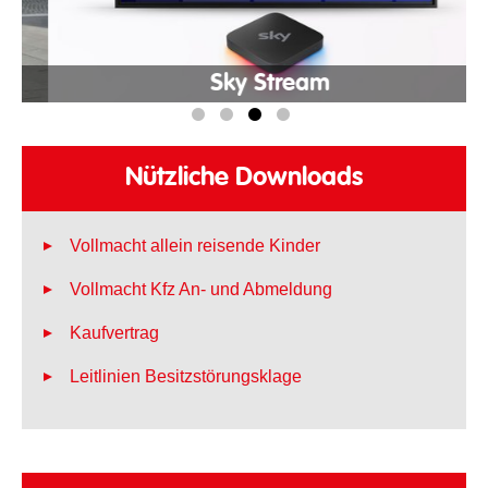
Sky Stream
Nützliche Downloads
Vollmacht allein reisende Kinder
Vollmacht Kfz An- und Abmeldung
Kaufvertrag
Leitlinien Besitzstörungsklage